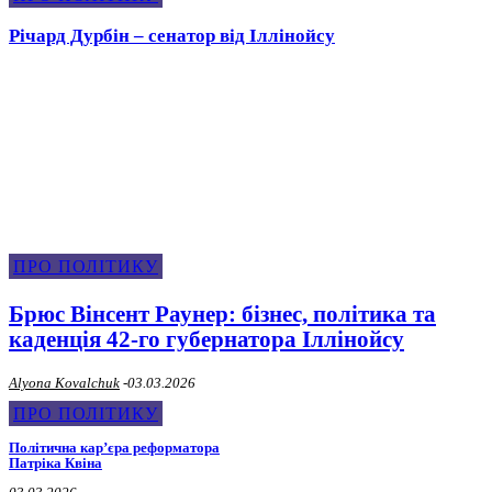
Річард Дурбін – сенатор від Іллінойсу
Про Політику
ПРО ПОЛІТИКУ
Брюс Вінсент Раунер: бізнес, політика та
каденція 42-го губернатора Іллінойсу
Alyona Kovalchuk
-
03.03.2026
ПРО ПОЛІТИКУ
Політична карʼєра реформатора
Патріка Квіна