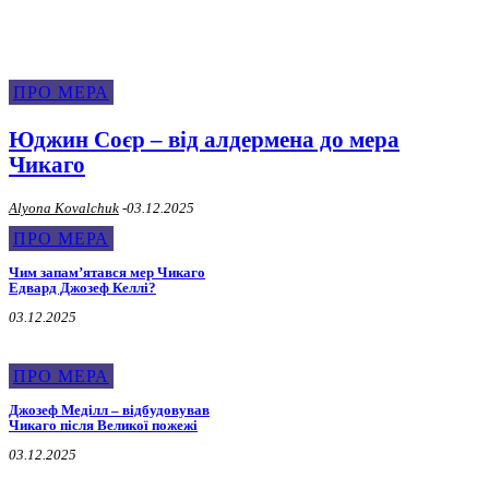
ПРО МЕРА
Юджин Соєр – від алдермена до мера
Чикаго
Alyona Kovalchuk
-
03.12.2025
ПРО МЕРА
Чим запамʼятався мер Чикаго
Едвард Джозеф Келлі?
03.12.2025
ПРО МЕРА
Джозеф Меділл – відбудовував
Чикаго після Великої пожежі
03.12.2025