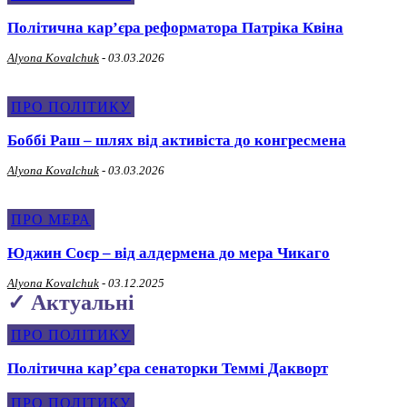
Політична карʼєра реформатора Патріка Квіна
Alyona Kovalchuk
-
03.03.2026
ПРО ПОЛІТИКУ
Боббі Раш – шлях від активіста до конгресмена
Alyona Kovalchuk
-
03.03.2026
ПРО МЕРА
Юджин Соєр – від алдермена до мера Чикаго
Alyona Kovalchuk
-
03.12.2025
✓ Актуальні
ПРО ПОЛІТИКУ
Політична карʼєра сенаторки Теммі Дакворт
ПРО ПОЛІТИКУ