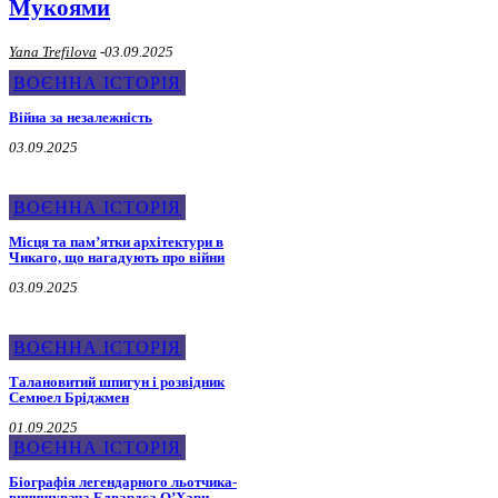
Мукоями
Yana Trefilova
-
03.09.2025
ВОЄННА ІСТОРІЯ
Війна за незалежність
03.09.2025
ВОЄННА ІСТОРІЯ
Місця та пам’ятки архітектури в
Чикаго, що нагадують про війни
03.09.2025
ВОЄННА ІСТОРІЯ
Талановитий шпигун і розвідник
Семюел Бріджмен
01.09.2025
ВОЄННА ІСТОРІЯ
Біографія легендарного льотчика-
винищувача Едвардса О’Хари