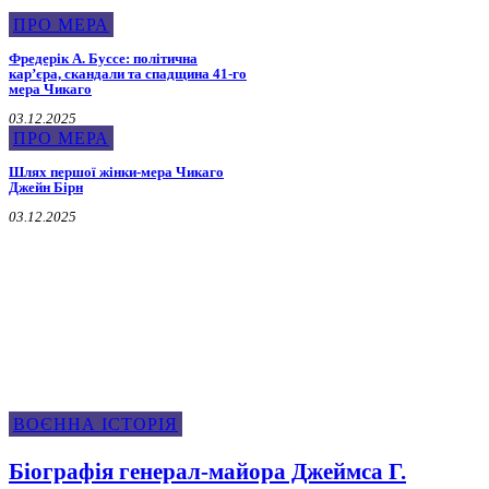
ПРО МЕРА
Фредерік А. Буссе: політична
кар’єра, скандали та спадщина 41-го
мера Чикаго
03.12.2025
ПРО МЕРА
Шлях першої жінки-мера Чикаго
Джейн Бірн
03.12.2025
Воєнна Історія
ВОЄННА ІСТОРІЯ
Біографія генерал-майора Джеймса Г.