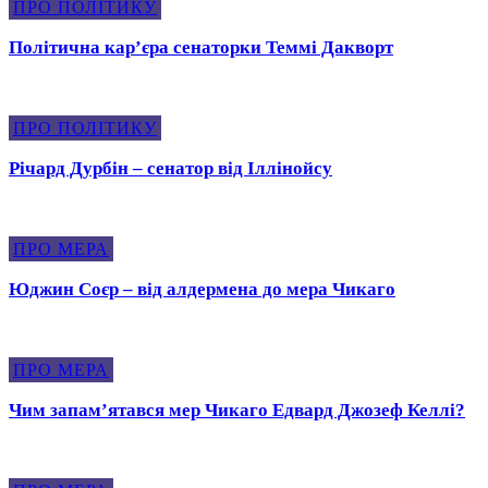
ПРО ПОЛІТИКУ
Політична карʼєра сенаторки Теммі Дакворт
ПРО ПОЛІТИКУ
Річард Дурбін – сенатор від Іллінойсу
ПРО МЕРА
Юджин Соєр – від алдермена до мера Чикаго
ПРО МЕРА
Чим запамʼятався мер Чикаго Едвард Джозеф Келлі?