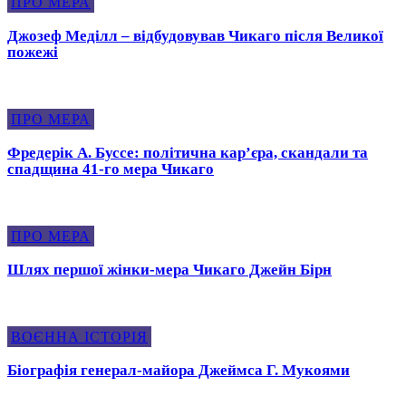
ПРО МЕРА
Джозеф Меділл – відбудовував Чикаго після Великої
пожежі
ПРО МЕРА
Фредерік А. Буссе: політична кар’єра, скандали та
спадщина 41-го мера Чикаго
ПРО МЕРА
Шлях першої жінки-мера Чикаго Джейн Бірн
ВОЄННА ІСТОРІЯ
Біографія генерал-майора Джеймса Г. Мукоями