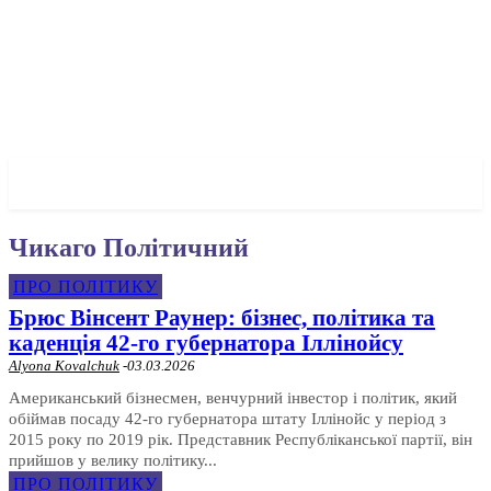
✓ CHICAGO ✗
Чикаго Політичний
ПРО ПОЛІТИКУ
Брюс Вінсент Раунер: бізнес, політика та
каденція 42-го губернатора Іллінойсу
Alyona Kovalchuk
-
03.03.2026
Американський бізнесмен, венчурний інвестор і політик, який
обіймав посаду 42-го губернатора штату Іллінойс у період з
2015 року по 2019 рік. Представник Республіканської партії, він
прийшов у велику політику...
ПРО ПОЛІТИКУ