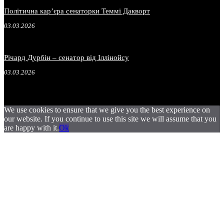
Політична карʼєра сенаторки Теммі Дакворт
03.03.2026
Річард Дурбін – сенатор від Іллінойсу
03.03.2026
We use cookies to ensure that we give you the best experience on
our website. If you continue to use this site we will assume that you
are happy with it.
Ok
.
.
.