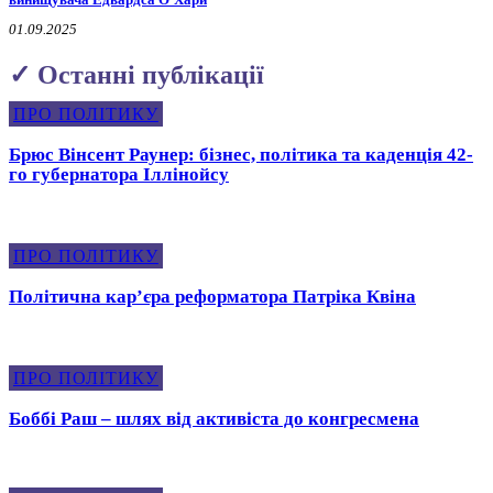
01.09.2025
✓ Останні публікації
ПРО ПОЛІТИКУ
Брюс Вінсент Раунер: бізнес, політика та каденція 42-
го губернатора Іллінойсу
ПРО ПОЛІТИКУ
Політична карʼєра реформатора Патріка Квіна
ПРО ПОЛІТИКУ
Боббі Раш – шлях від активіста до конгресмена