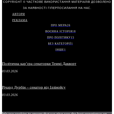
COPYRIGHT © ЧАСТКОВЕ ВИКОРИСТАННЯ МАТЕРІАЛІВ ДОЗВОЛЕНО
ЗА НАЯВНОСТІ ГІПЕРПОСИЛАННЯ НА НАС.
АВТОРИ
РЕКЛАМА
ПРО МЕРА
26
ВОЄННА ІСТОРІЯ
18
ПРО ПОЛІТИКУ
15
БЕЗ КАТЕГОРІЇ
1
ІНШЕ
1
Політична карʼєра сенаторки Теммі Дакворт
03.03.2026
Річард Дурбін – сенатор від Іллінойсу
03.03.2026
We use cookies to ensure that we give you the best experience on