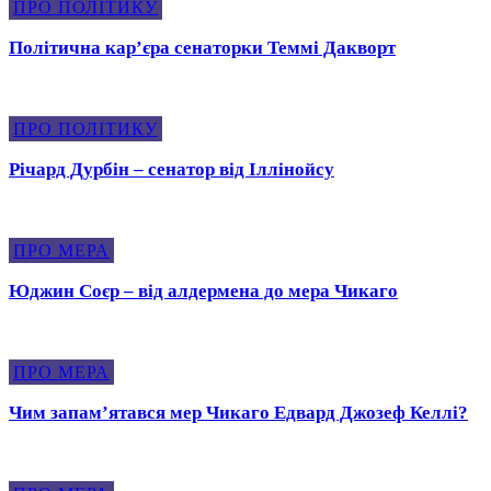
ПРО ПОЛІТИКУ
Політична карʼєра сенаторки Теммі Дакворт
ПРО ПОЛІТИКУ
Річард Дурбін – сенатор від Іллінойсу
ПРО МЕРА
Юджин Соєр – від алдермена до мера Чикаго
ПРО МЕРА
Чим запамʼятався мер Чикаго Едвард Джозеф Келлі?