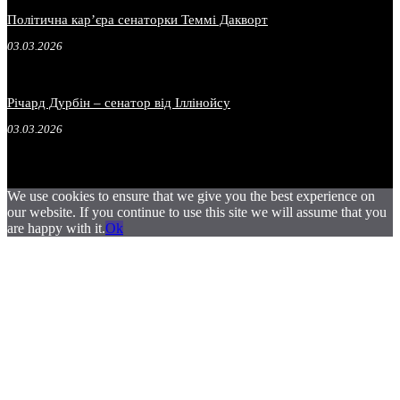
Політична карʼєра сенаторки Теммі Дакворт
03.03.2026
Річард Дурбін – сенатор від Іллінойсу
03.03.2026
We use cookies to ensure that we give you the best experience on
our website. If you continue to use this site we will assume that you
are happy with it.
Ok
.
.
.