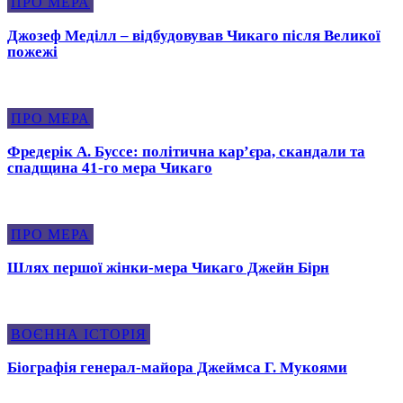
ПРО МЕРА
Джозеф Меділл – відбудовував Чикаго після Великої
пожежі
ПРО МЕРА
Фредерік А. Буссе: політична кар’єра, скандали та
спадщина 41-го мера Чикаго
ПРО МЕРА
Шлях першої жінки-мера Чикаго Джейн Бірн
ВОЄННА ІСТОРІЯ
Біографія генерал-майора Джеймса Г. Мукоями