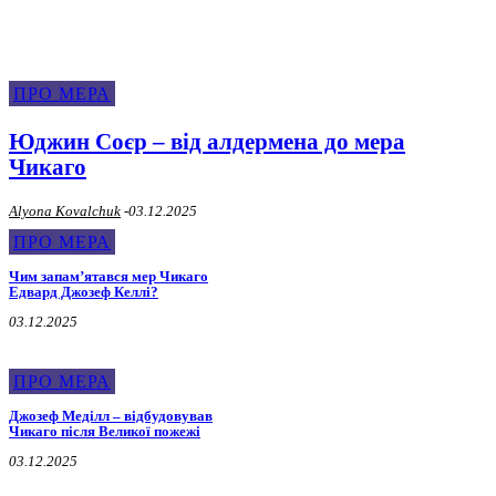
ПРО МЕРА
Юджин Соєр – від алдермена до мера
Чикаго
Alyona Kovalchuk
-
03.12.2025
ПРО МЕРА
Чим запамʼятався мер Чикаго
Едвард Джозеф Келлі?
03.12.2025
ПРО МЕРА
Джозеф Меділл – відбудовував
Чикаго після Великої пожежі
03.12.2025