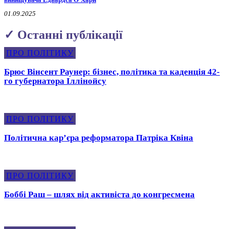
01.09.2025
✓ Останні публікації
ПРО ПОЛІТИКУ
Брюс Вінсент Раунер: бізнес, політика та каденція 42-
го губернатора Іллінойсу
ПРО ПОЛІТИКУ
Політична карʼєра реформатора Патріка Квіна
ПРО ПОЛІТИКУ
Боббі Раш – шлях від активіста до конгресмена