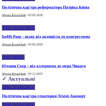
Політична карʼєра реформатора Патріка Квіна
Alyona Kovalchuk
-
03.03.2026
ПРО ПОЛІТИКУ
Боббі Раш – шлях від активіста до конгресмена
Alyona Kovalchuk
-
03.03.2026
ПРО МЕРА
Юджин Соєр – від алдермена до мера Чикаго
Alyona Kovalchuk
-
03.12.2025
✓ Актуальні
ПРО ПОЛІТИКУ
Політична карʼєра сенаторки Теммі Дакворт
ПРО ПОЛІТИКУ