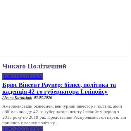
✓ CHICAGO ✗
Чикаго Політичний
ПРО ПОЛІТИКУ
Брюс Вінсент Раунер: бізнес, політика та
каденція 42-го губернатора Іллінойсу
Alyona Kovalchuk
-
03.03.2026
Американський бізнесмен, венчурний інвестор і політик, який
обіймав посаду 42-го губернатора штату Іллінойс у період з
2015 року по 2019 рік. Представник Республіканської партії, він
прийшов у велику політику...
ПРО ПОЛІТИКУ