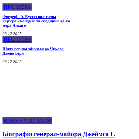
ПРО МЕРА
Фредерік А. Буссе: політична
кар’єра, скандали та спадщина 41-го
мера Чикаго
03.12.2025
ПРО МЕРА
Шлях першої жінки-мера Чикаго
Джейн Бірн
03.12.2025
Воєнна Історія
ВОЄННА ІСТОРІЯ
Біографія генерал-майора Джеймса Г.