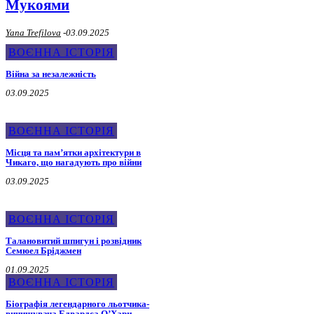
Мукоями
Yana Trefilova
-
03.09.2025
ВОЄННА ІСТОРІЯ
Війна за незалежність
03.09.2025
ВОЄННА ІСТОРІЯ
Місця та пам’ятки архітектури в
Чикаго, що нагадують про війни
03.09.2025
ВОЄННА ІСТОРІЯ
Талановитий шпигун і розвідник
Семюел Бріджмен
01.09.2025
ВОЄННА ІСТОРІЯ
Біографія легендарного льотчика-
винищувача Едвардса О’Хари