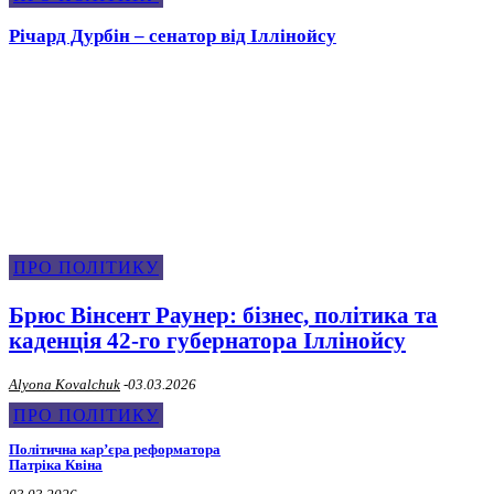
Річард Дурбін – сенатор від Іллінойсу
Про Політику
ПРО ПОЛІТИКУ
Брюс Вінсент Раунер: бізнес, політика та
каденція 42-го губернатора Іллінойсу
Alyona Kovalchuk
-
03.03.2026
ПРО ПОЛІТИКУ
Політична карʼєра реформатора
Патріка Квіна