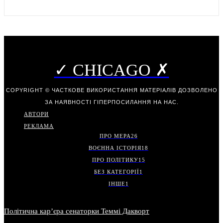
✓ CHICAGO ✗
COPYRIGHT © ЧАСТКОВЕ ВИКОРИСТАННЯ МАТЕРІАЛІВ ДОЗВОЛЕНО
ЗА НАЯВНОСТІ ГІПЕРПОСИЛАННЯ НА НАС.
АВТОРИ
РЕКЛАМА
ПРО МЕРА
26
ВОЄННА ІСТОРІЯ
18
ПРО ПОЛІТИКУ
15
БЕЗ КАТЕГОРІЇ
1
ІНШЕ
1
Політична карʼєра сенаторки Теммі Дакворт