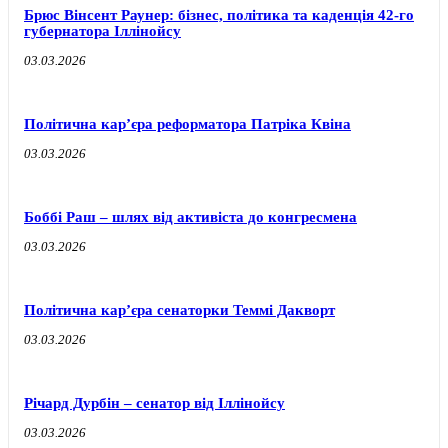
Брюс Вінсент Раунер: бізнес, політика та каденція 42-го
губернатора Іллінойсу
03.03.2026
Політична карʼєра реформатора Патріка Квіна
03.03.2026
Боббі Раш – шлях від активіста до конгресмена
03.03.2026
Політична карʼєра сенаторки Теммі Дакворт
03.03.2026
Річард Дурбін – сенатор від Іллінойсу
03.03.2026