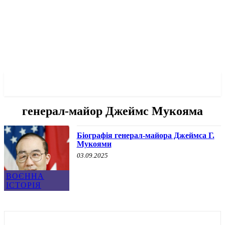
✓ CHICAGO ✗
генерал-майор Джеймс Мукояма
Біографія генерал-майора Джеймса Г.
Мукоями
03.09.2025
ВОЄННА
ІСТОРІЯ