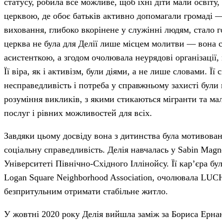
статусу, робила все можливе, щоб їхні діти мали освіту
церквою, де обоє батьків активно допомагали громаді —
виховання, глибоко вкорінене у служінні людям, стало
церква не була для Делії лише місцем молитви — вона с
асистенткою, а згодом очолювала неурядові організаці
Її віра, як і активізм, були діями, а не лише словами. Ї
несправедливість і потреба у справжньому захисті були
розуміння викликів, з якими стикаються мігранти та мал
послуг і рівних можливостей для всіх.
Завдяки цьому досвіду вона з дитинства була мотивован
соціальну справедливість. Делія навчалась у Sabin Magne
Університеті Північно-Східного Іллінойсу. Її кар’єра б
Logan Square Neighborhood Association, очолювала LUCHA
безпритульним отримати стабільне житло.
У жовтні 2020 року Делія вийшла заміж за Бориса Ернан