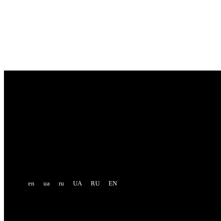
Sign in
Welcome! Log into your account
your username
your password
Forgot your password? Get help
Password recovery
Recover your password
your email
A password will be e-mailed to you.
en
ua
ru
UA
RU
EN