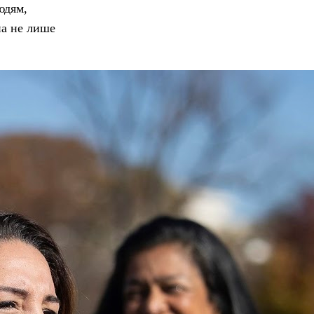
юдям,
на не лише