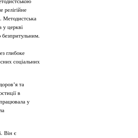
Методистською
е релігійне
н. Методистська
 у церкві
ю безпритульним.
ез глибоке
існих соціальних
доров’я та
юстиції в
 працювала у
ла
. Він є