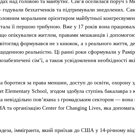
, дах над головою та майбутнє. Сім’я оселилася поруч з 
 годували безхатченків та підтримували знедолених. Сам
 головним моральним орієнтиром майбутньої конгресвуме
тала її першою трибуною. Вже у 17 років вона працювала
ї, що опікувалися житлом, правами мешканців і допомого
ї світогляд формувався не з книжок, а з реального життя, де
 щоденною реальністю. Ці ранні роки сформували у Рамір
озабезпечені сім’ї, а також усвідомлення необхідності як
а боротися за права меншин, доступ до освіти, охорону з
t Elementary School, згодом здобула ступінь бакалавра з 
ула невіддільно пов’язана з громадським сектором — вона
 та організацію Center for Changing Lives, яка допомага
деза, іммігранта, який приїхав до США у 14-річному віці