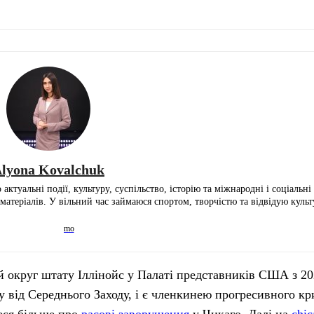
lyona Kovalchuk
ктуальні події, культуру, суспільство, історію та міжнародні і соціальн
 матеріалів. У вільний час займаюся спортом, творчістю та відвідую культ
 округ штату Іллінойс у Палаті представників США з 20
від Середнього Заходу, і є членкинею прогресивного кр