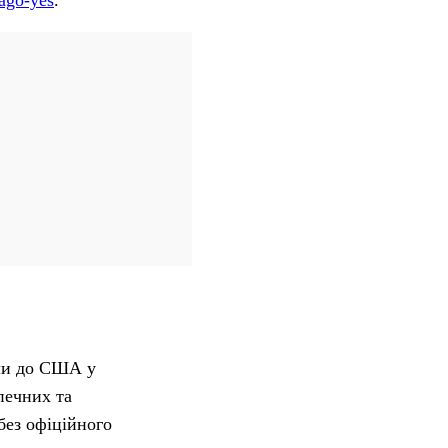
ago-yes
.
али до США у
печних та
без офіційного