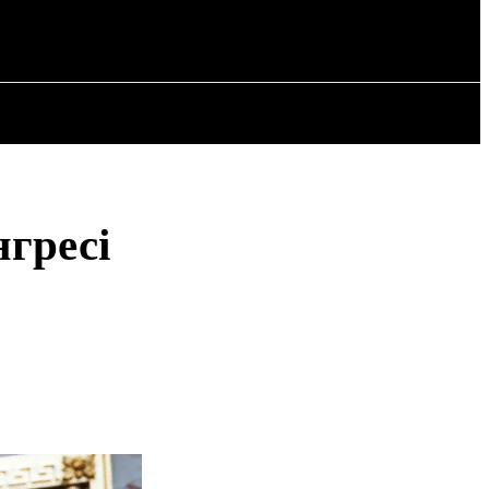
РІЯ
СТАТТІ
нгресі