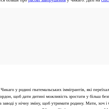
теся більше про
расові заворушення
у Чикаго. Далі на
chic
 Чикаго у родині гватемальських іммігрантів, які переїх
ордон, щоб дати дитині можливість зростати у більш без
 заводі у нічну зміну, щоб утримати родину. Мати, хоч і 