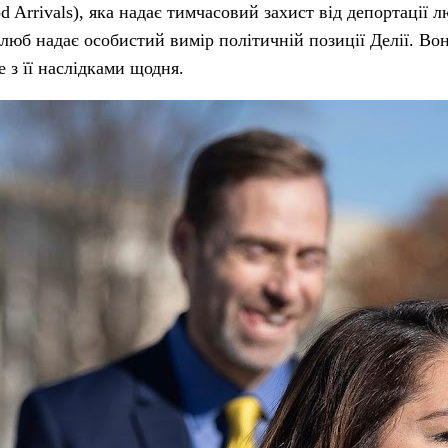
 Arrivals), яка надає тимчасовий захист від депортації л
юб надає особистий вимір політичній позиції Делії. Во
 з її наслідками щодня.