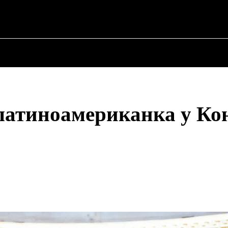
ПРО ПОЛІТИКУ
ПРО МЕРА
ВОЄННА ІСТО
 латиноамериканка у Ко
Share