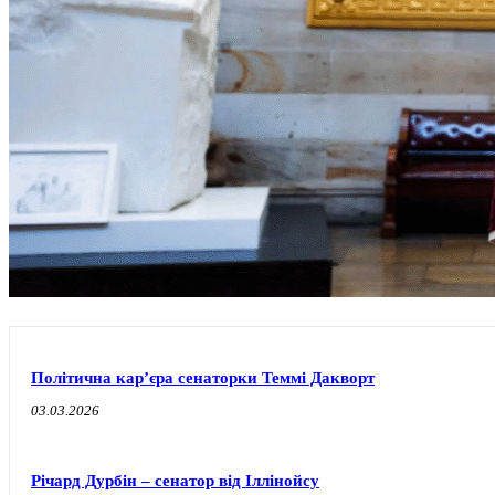
Політична карʼєра сенаторки Теммі Дакворт
03.03.2026
Річард Дурбін – сенатор від Іллінойсу