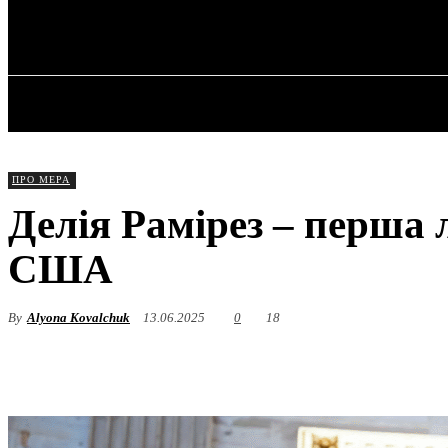
✓ CHICAGO ✗
Субота, 8 Серпня, 2026
ГОЛОВНА
ПРО МЕРА
Делія Рамірез – перша
США
By
Alyona Kovalchuk
13.06.2025
0
18