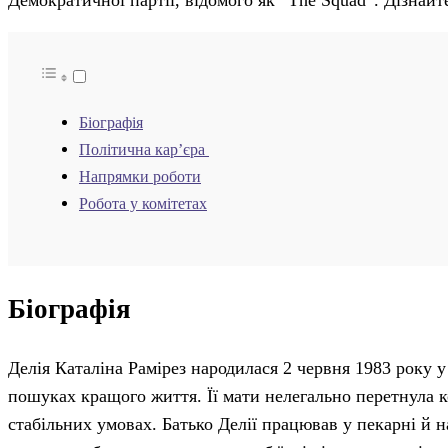
Демократичної партії, відомого як “The Squad”. Дізнай
Біографія
Політична карʼєра
Напрямки роботи
Робота у комітетах
Біографія
Делія Каталіна Рамірез народилася 2 червня 1983 року у
пошуках кращого життя. Її мати нелегально перетнула к
стабільних умовах. Батько Делії працював у пекарні й на