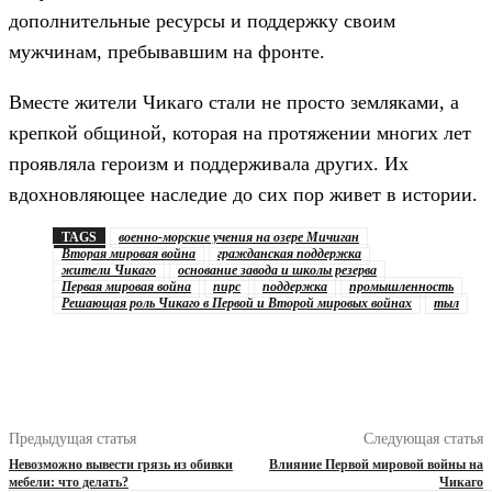
дополнительные ресурсы и поддержку своим
мужчинам, пребывавшим на фронте.
Вместе жители Чикаго стали не просто земляками, а
крепкой общиной, которая на протяжении многих лет
проявляла героизм и поддерживала других. Их
вдохновляющее наследие до сих пор живет в истории.
TAGS
военно-морские учения на озере Мичиган
Вторая мировая война
гражданская поддержка
жители Чикаго
основание завода и школы резерва
Первая мировая война
пирс
поддержка
промышленность
Решающая роль Чикаго в Первой и Второй мировых войнах
тыл
Предыдущая статья
Следующая статья
Невозможно вывести грязь из обивки
Влияние Первой мировой войны на
мебели: что делать?
Чикаго